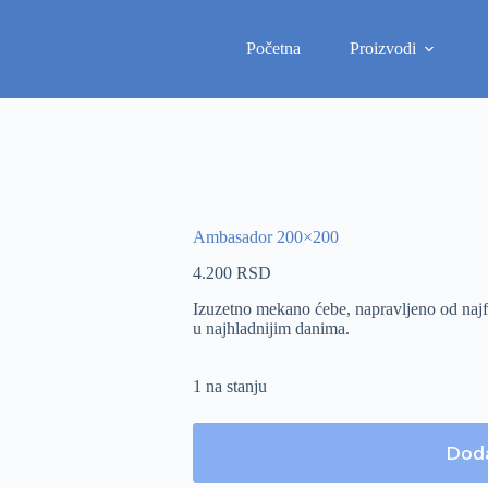
Početna
Proizvodi
Ambasador 200×200
4.200
RSD
Izuzetno mekano ćebe, napravljeno od najfini
u najhladnijim danima.
1 na stanju
Doda