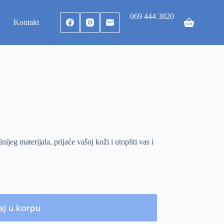
069 444 3820
Kontakt
jeg materijala, prijaće vašoj koži i utopliti vas i
j u korpu