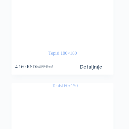
Tepisi 180×180
Detaljnije
4.160
RSD
5.200
RSD