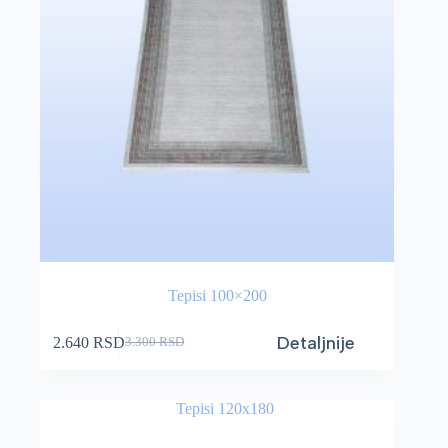
Tepisi 100×200
Detaljnije
2.640
RSD
3.300
RSD